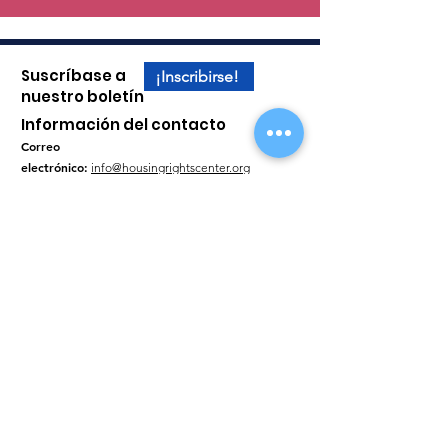
Suscríbase a
¡Inscribirse!
nuestro boletín
Información del contacto
Correo
electrónico:
info@housingrightscenter.org
Horario:
8:30 AM - 5:00 PM
Teléfono:
(800) 477-5977
TTY
:
(213) 201-0867
FAX
:
(213) 381-8555
Ubicaciones de las oficinas
Consigue ayuda - Formulario de contacto
La misión del Centro de Derechos a la Vivienda (HRC) apoya y
promueve activamente la vivienda justa a través de la educación, la
defensa y el litigio, con el fin de que todas las personas tengan la
oportunidad de obtener la vivienda que desean y pueden pagar, sin
discriminación basada en su raza, color, religión, género, orientación