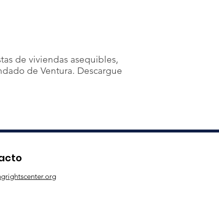
stas de viviendas asequibles,
condado de Ventura. Descargue
tacto
grightscenter.org