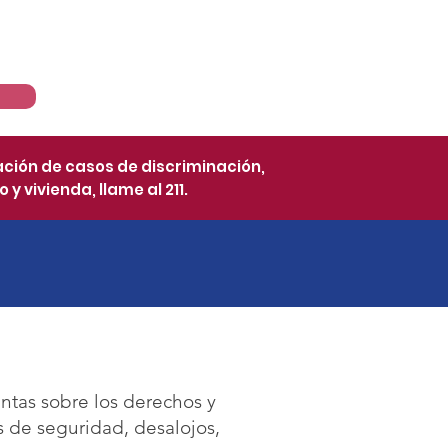
Recursos
News
ación de casos de discriminación,
y vivienda, llame al 211.
ntas sobre los derechos y
s de seguridad, desalojos,