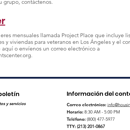
su grupo, contáctenos.
er
leres mensuales llamada Project Place que incluye li
es y viviendas para veteranos en Los Ángeles y el 
e aquí o envíenos un correo electrónico a
tscenter.org
.
Información del con
boletín
os y servicios
Correo electrónico:
info@housin
Horario:
8:30 AM - 5:00 PM
Teléfono:
(800) 477-5977
TTY
:
(213) 201-0867