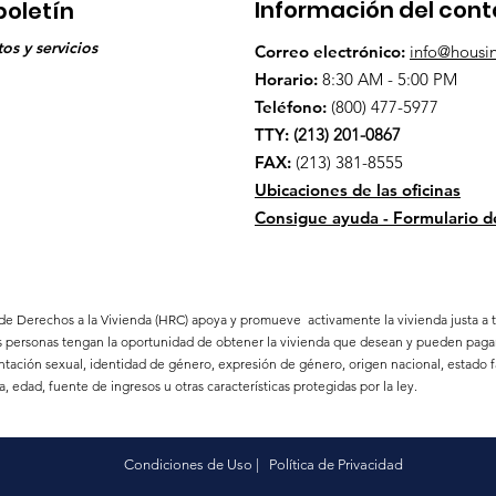
Información del con
boletín
os y servicios
Correo electrónico:
info@housin
Horario:
8:30 AM - 5:00 PM
Teléfono:
(800) 477-5977
TTY
:
(213) 201-0867
FAX
:
(213) 381-8555
Ubicaciones de las oficinas
Consigue ayuda - Formulario d
de Derechos a la Vivienda (HRC) apoya y promueve activamente la vivienda justa a tra
as personas tengan la oportunidad de obtener la vivienda que desean y pueden pagar, 
entación sexual, identidad de género, expresión de género, origen nacional, estado fa
, edad, fuente de ingresos u otras características protegidas por la ley.
Condiciones de Uso
|
Política de Privacidad